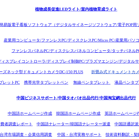
植物成長促進LEDライト/室内植物育成ライト
簡易版電子看板ソフトウェア（デジタルサイネージソフトウェア/電子POP用
産業用コンピュータ/ファンレスPC/ディスクレスPC/Micro PC/産業用パソ
ファンレスパネルPC/ディスクレスパネルコンピュータ/タッチパネルP
ディスプレイコントローラ/ディスプレイ制御PC/プラズマエンジン/デジタル
ーズネック型ドキュメントカメラDC-150 PLUS
折畳み式ドキュメントカメラ
タブレットPC
携帯光学タブレットペン
無線ペンタブレット
液晶ペンタブ
中国ビジネスサポート/中国タオバオ出品代行/中国淘宝網出品代行
中国語ホームページ作成
韓国語ホームページ作成
英語ホームページ
消費者調査レポート
中国語ナレーター/韓国語ナレーター派遣
中国語通訳派
/台湾市場調査・企業信用調査
中国・台湾実務サポート
技術資料翻訳・契