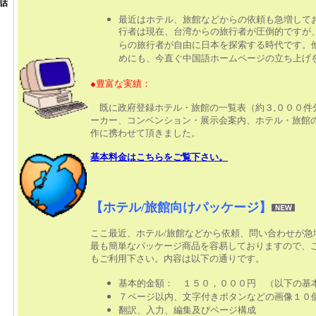
話
最近はホテル、旅館などからの依頼も急増して
行者は現在、台湾からの旅行者が圧倒的ですが
らの旅行者が自由に日本を探索する時代です。
）
めにも、今直ぐ中国語ホームページの立ち上げ
●豊富な実績：
既に政府登録ホテル・旅館の一覧表（約３,０００件
ーカー、コンベンション・展示会案内、ホテル・旅館
作に携わせて頂きました。
基本料金はこちらをご覧下さい。
【ホテル/旅館向けパッケージ】
ここ最近、ホテル/旅館などから依頼、問い合わせが急
最も簡単なパッケージ商品を容易しておりますので、
もご利用下さい。内容は以下の通りです。
基本的金額： １５０，０００円 （以下の基
７ページ以内、文字付きボタンなどの画像１０
翻訳、入力、編集及びページ構成