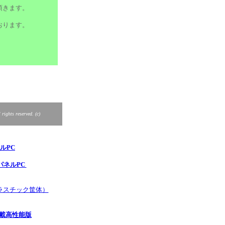
頂きます。
おります。
rights reserved. (c)
ルPC
パネルPC
ラスチック筐体）
搭載高性能版