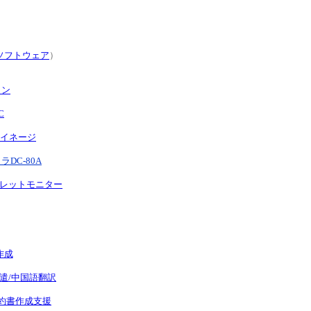
ソフトウェア
）
コン
C
サイネージ
DC-80A
レットモニター
作成
遣/中国語翻訳
約書作成支援