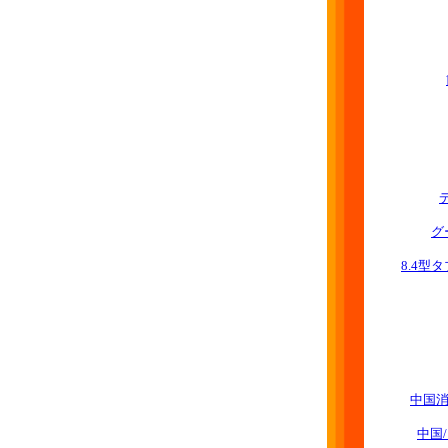
グ
8.4型
中国
中国