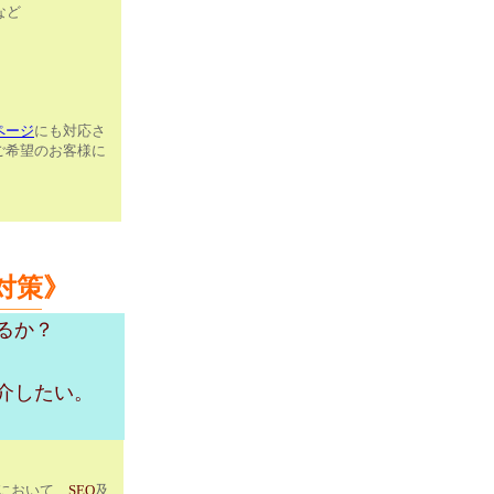
など
ページ
にも対応さ
ご希望のお客様に
対策
》
るか？
介したい。
において、
SEO
及