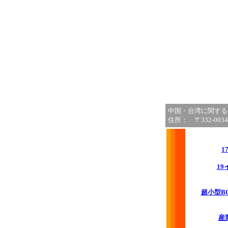
中国・台湾に関する
住所： 〒332-0034
1
1
超小型BOX
産