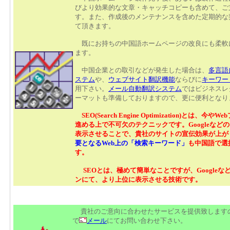
びより効果的な文章・キャッチコピーも含めて、ご
す。また、作成後のメンテナンスを含めた定期的な
て頂きます。
既にお持ちの中国語ホームページの改良にも柔軟
ます。
中国企業との取引などが発生した場合は、
多言語
ステム
や、
ウェブサイト翻訳機能
ならびに
キーワー
用下さい。
メール自動翻訳システム
ではビジネスレ
ーマットも準備しておりますので、更に便利となり
SEO(Search Engine Optimization)
とは、今やWe
進める上で不可欠のテクニックです。Googleなど
表示させることで、貴社のサイトの宣伝効果が上が
要となるWeb上の「検索キーワード」
も中国語で選
す。
SEOとは、極めて簡単なことですが、Google
ンにて、より上位に表示させる技術です。
貴社のご意向に合わせたサービスを提供致します
で
メール
にてお問い合わせ下さい。