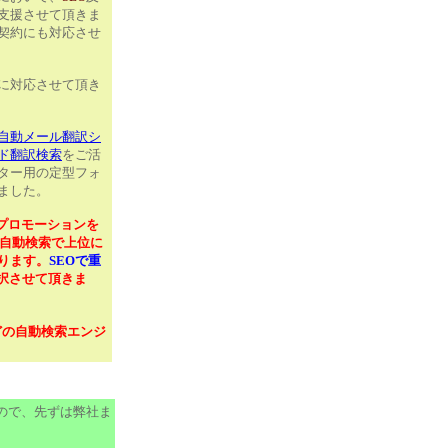
支援させて頂きま
契約にも対応させ
に対応させて頂き
自動メール翻訳シ
ド翻訳検索
をご活
ター用の定型フォ
ました。
bプロモーションを
の自動検索で上位に
ります。
SEOで重
択させて頂きま
などの自動検索エンジ
ので、先ずは弊社ま