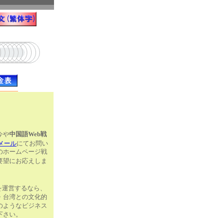
今や
中国語Web戦
メール
にてお問い
のホームページ戦
要望にお応えしま
を運営するなら、
・台湾との文化的
のようなビジネス
下さい。