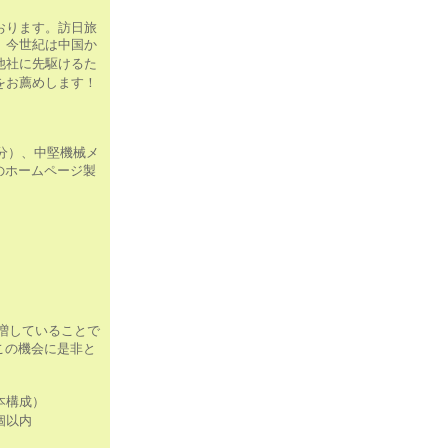
おります。訪日旅
、今世紀は中国か
他社に先駆けるた
をお薦めします！
分）、中堅機械メ
のホームページ製
増していることで
この機会に是非と
本構成）
個以内