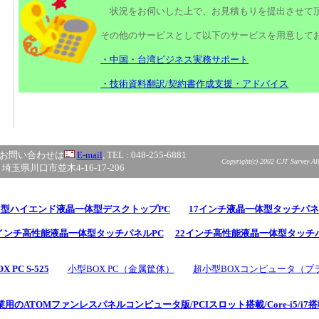
状況をお伺いした上で、お見積もりを提出させて
その他のサービスとして以下のサービスを用意して
・中国・台湾ビジネス実務サポート
・技術資料翻訳/契約書作成支援・アドバイス
お問い合わせは
E-mail
, TEL : 048-255-6881
Copyright(c) 2002 CJT Survey All 
 埼玉県川口市並木4-16-17-206
7型ハイエンド液晶一体型デスクトップPC
17インチ液晶一体型タッチパネ
9インチ高性能液晶一体型タッチパネルPC
22インチ高性能液晶一体型タッチ
 PC S-525
小型BOX PC（金属筐体）
超小型BOXコンピュータ（プ
業用のATOMファンレスパネルコンピュータ版/PCIスロット搭載/Core-i5/i7